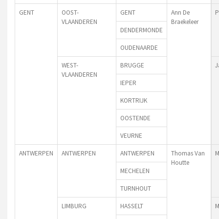
GENT
OOST-
GENT
Ann De
P
VLAANDEREN
Braekeleer
DENDERMONDE
OUDENAARDE
WEST-
BRUGGE
J
VLAANDEREN
IEPER
KORTRIJK
OOSTENDE
VEURNE
ANTWERPEN
ANTWERPEN
ANTWERPEN
Thomas Van
M
Houtte
MECHELEN
TURNHOUT
LIMBURG
HASSELT
M