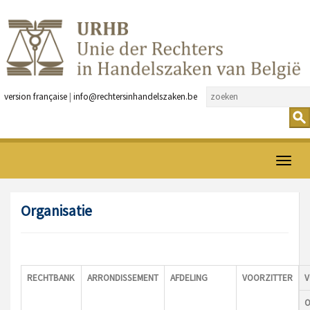
version française
|
info@rechtersinhandelszaken.be
Open
menu
Organisatie
RECHTBANK
ARRONDISSEMENT
AFDELING
VOORZITTER
V
O