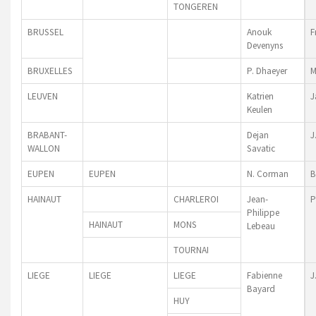
TONGEREN
BRUSSEL
Anouk
F
Devenyns
BRUXELLES
P. Dhaeyer
M
LEUVEN
Katrien
J
Keulen
BRABANT-
Dejan
J
WALLON
Savatic
EUPEN
EUPEN
N. Corman
B
HAINAUT
CHARLEROI
Jean-
P
Philippe
HAINAUT
MONS
Lebeau
TOURNAI
LIEGE
LIEGE
LIEGE
Fabienne
J
Bayard
HUY