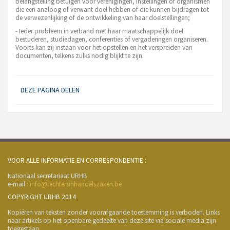
belangstelling betuigen voor verenigingen, instellingen of organismen
die een analoog of verwant doel hebben of die kunnen bijdragen tot
de verwezenlijking of de ontwikkeling van haar doelstellingen;
- Ieder probleem in verband met haar maatschappelijk doel
bestuderen, studiedagen, conferenties of vergaderingen organiseren.
Voorts kan zij instaan voor het opstellen en het verspreiden van
documenten, telkens zulks nodig blijkt te zijn.
DEZE PAGINA DELEN
VOOR ALLE INFORMATIE EN CORRESPONDENTIE :
Nationaal secretariaat URHB
e-mail :
info@rechtersinhandelszaken.be
COPYRIGHT URHB 2014
Kopiëren van teksten zonder voorafgaande toestemming is verboden. Links
naar artikels op het openbare gedeelte van deze site via sociale media zijn
toegestaan.