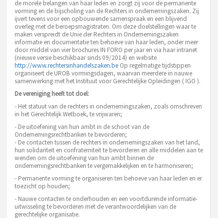
de morele belangen van haar leden en zorgt zij voor de permanente
vorming en de bijscholing van de Rechters in ondernemingszaken. Zij
ijvert tevens voor een opbouwende samenspraak en een blijvend
overleg met de beroepsmagistraten. Om deze doelstellingen waar te
maken verspreidt de Unie der Rechters in Ondernemingszaken
informatie en documentatie ten behoeve van haar leden, onder meer
door middel van vier brochures IN FORO per jaar en via haar intranet
(nieuwe versie beschikbaar sinds 09/2014) en website
http://www.rechtersinhandelszaken.be
Op regelmatige tijdstippen
organiseert de UROB vormingsdagen, waarvan meerdere in nauwe
samenwerking met het Instituut voor Gerechtelijke Opleidingen ( IGO ).
De vereniging heeft tot doel:
- Het statuut van de rechters in ondernemingszaken, zoals omschreven
in het Gerechtelijk Wetboek, te vrijwaren;
- De uitoefening van hun ambt in de schoot van de
Ondernemingsrechtbanken te bevorderen;
- De contacten tussen de rechters in ondernemingszaken van het land,
hun solidariteit en confraterniteit te bevorderen en alle middelen aan te
wenden om de uitoefening van hun ambt binnen de
ondernemingsrechtbanken te vergemakkelijken en te harmoniseren;
- Permanente vorming te organiseren ten behoeve van haar leden en er
toezicht op houden;
- Nauwe contacten te onderhouden en een voortdurende informatie-
uitwisseling te bevorderen met de verantwoordelijken van de
gerechtelijke organisatie.