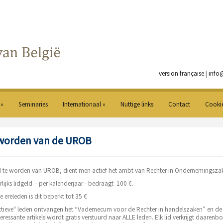
version française
|
info
 »
Seminaries
Internationaal »
Nuttige links
Contact
Cooki
 worden van de UROB
 te worden van UROB, dient men actief het ambt van Rechter in Ondernemingszake
rlijks lidgeld - per kalenderjaar - bedraagt 100 €.
 ereleden is dit beperkt tot 35 €
actieve" leden ontvangen het “Vademecum voor de Rechter in handelszaken” en de
eressante artikels wordt gratis verstuurd naar ALLE leden. Elk lid verkrijgt daarenb