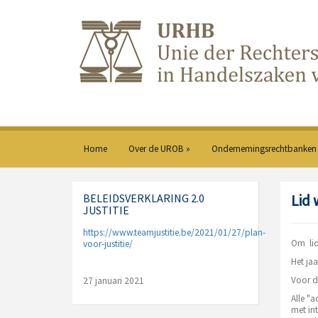
Home
Over de UROB »
Ondernemingsrechtbanken
BELEIDSVERKLARING 2.0
Lid
JUSTITIE
https://www.teamjustitie.be/2021/01/27/plan-
Om lid
voor-justitie/
Het jaa
Voor de
27 januari 2021
Alle "
met int