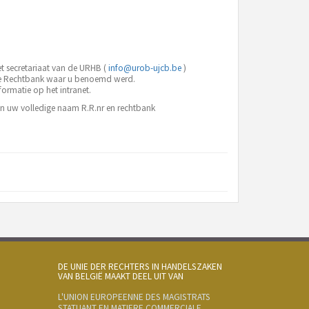
et secretariaat van de URHB (
info@urob-ujcb.be
)
de Rechtbank waar u benoemd werd.
ormatie op het intranet.
n uw volledige naam R.R.nr en rechtbank
DE UNIE DER RECHTERS IN HANDELSZAKEN
VAN BELGIË MAAKT DEEL UIT VAN
L'UNION EUROPEENNE DES MAGISTRATS
STATUANT EN MATIERE COMMERCIALE