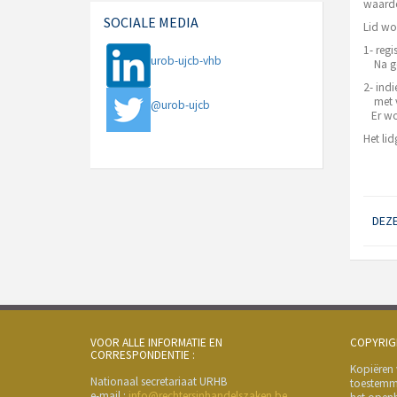
waarde
SOCIALE MEDIA
Lid wo
1- regi
urob-ujcb-vhb
Na goed
2- indi
met ve
@urob-ujcb
Er wor
Het li
DEZE
VOOR ALLE INFORMATIE EN
COPYRIG
CORRESPONDENTIE :
Kopiëren
Nationaal secretariaat URHB
toestemmi
e-mail :
info@rechtersinhandelszaken.be