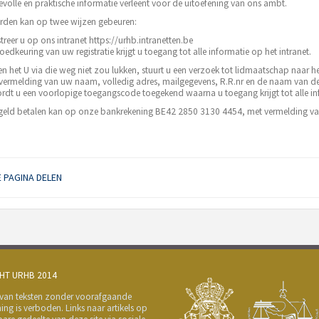
volle en praktische informatie verleent voor de uitoefening van ons ambt.
rden kan op twee wijzen gebeuren:
streer u op ons intranet https://urhb.intranetten.be
keuring van uw registratie krijgt u toegang tot alle informatie op het intranet.
en het U via die weg niet zou lukken, stuurt u een verzoek tot lidmaatschap naar h
rmelding van uw naam, volledig adres, mailgegevens, R.R.nr en de naam van 
dt u een voorlopige toegangscode toegekend waarna u toegang krijgt tot alle inf
dgeld betalen kan op onze bankrekening BE42 2850 3130 4454, met vermelding va
 PAGINA DELEN
HT URHB 2014
 van teksten zonder voorafgaande
ng is verboden. Links naar artikels op